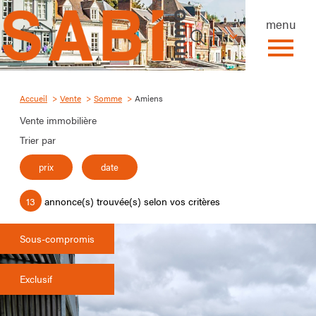
menu
Langue
fr
Langue
0
Accueil
fr
Accueil
Vente
Somme
Amiens
Vente immobilière
Trier par
prix
date
13
annonce(s) trouvée(s) selon vos critères
Sous-compromis
Exclusif