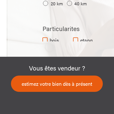
20 km
40 km
Particularites
bois
etang
individuel
avec
chalet
Vous êtes vendeur ?
etangs
huttes
estimez votre bien dès à présent
investissement
marais
marais
avec hutte