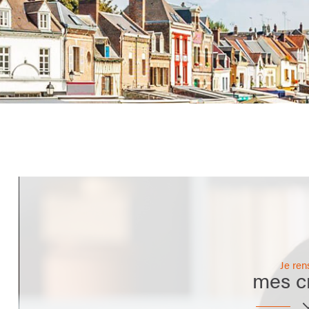
Je ren
mes cr