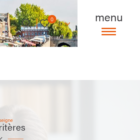
menu
Langue
0
fr
seigne
itères