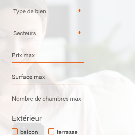
Type
Type de bien
de
bien
Secteurs
Secteurs
Prix
max
Surface
max
Nombre
de
chambres
Extérieur
max
balcon
terrasse