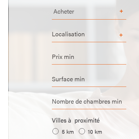
Acheter
Acheter
Localisation
Prix
min
Surface
min
Nombre
de
chambres
Villes à proximité
min
5 km
10 km