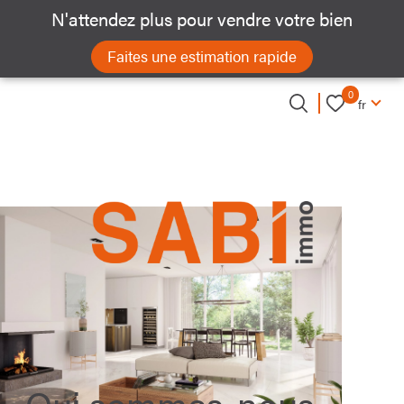
N'attendez plus pour vendre votre bien
Langue
Faites une estimation rapide
0
Accueil
fr
Langue
0
fr
Qui sommes-nous