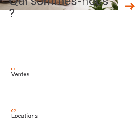
?
01
Ventes
02
Locations