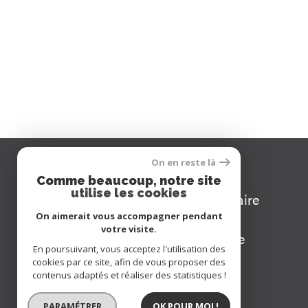
Se connecter
On en reste là
Comme beaucoup, notre site
utilise les cookies
espace copropriétaire
On aimerait vous accompagner pendant
votre visite.
espace propriétaire
En poursuivant, vous acceptez l'utilisation des
cookies par ce site, afin de vous proposer des
contenus adaptés et réaliser des statistiques !
PARAMÉTRER
OK POUR MOI !