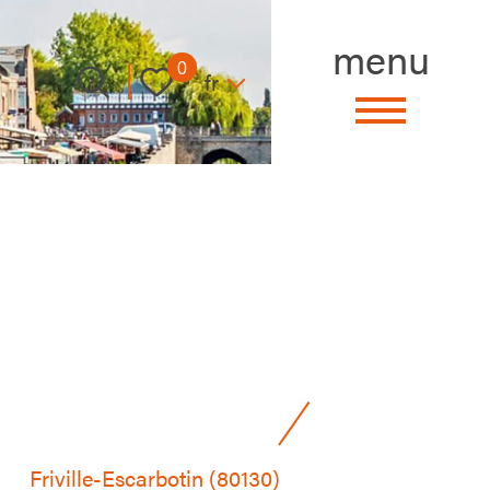
menu
Langue
0
fr
Friville-Escarbotin (80130)